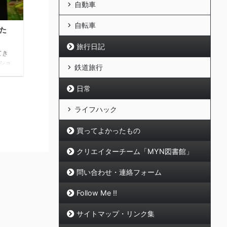
自動車
自転車
った
旅行日記
てき
ショ
鉄道旅行
てい
op
日常
ダルが
ライフハック
買ってよかったもの
クリエイターチーム「MYN図書館」
問い合わせ・連絡フォーム
Follow Me !!
サイトマップ・リンク集