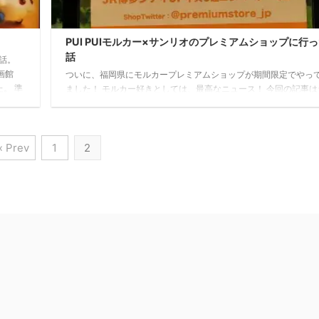
PUI PUIモルカー×サンリオのプレミアムショップに行
話
話。
画館
ついに、福岡県にモルカープレミアムショップが期間限定でやっ
。 準
ました！ モルカー好きとしては、最高なニュース！ 今回の記事は
時に発
ップを全力で楽しんできたので、どんな内容だったのかをまとめ
ムショ
きます！ 場所と期間 【大阪＆博多】PUI PUI モルカーPremiumSh
き鳥を
が、いよいよ明日22日より、大阪と博多でOPEN🥕新商品のサン
ッズ含
« Prev
1
2
登場です❣ご来店お待ちしてます✨ 詳細はこちら
..
→https://t.co/u6BASiA8lm#モルカー #サンリオ pic. ...