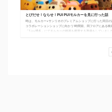
とびだせ！ならせ！PUI PUIモルカーを見に行った話
時は、モルカー×サンリオのプレミアムショップに行った同日の
コラボレーションショップに向かう1時間前、同フロアにある映
「T-joy博多」にてモルカーの映画を鑑賞する準備をしていました
備といっても、チケットの発券しかしないけど・・・混雑した
券するのは、嫌だし。 チケットを早めに発券した後、プレミア
ップに行きモルカーグッズの購入。高級キーボードも買い、焼
食べ再び映画館に戻りました。 今回はその時に購入した映画グ
め、楽しんだ話についてまとめていきます。 映画の内容 混み具合 .