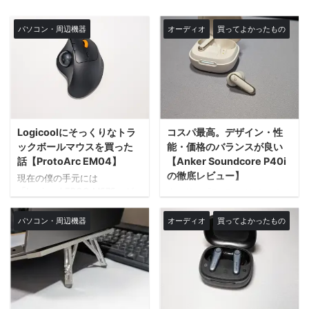
パソコン・周辺機器
オーディオ
買ってよかったもの
Logicoolにそっくりなトラ
コスパ最高。デザイン・性
ックボールマウスを買った
能・価格のバランスが良い
話【ProtoArc EM04】
【Anker Soundcore P40i
の徹底レビュー】
現在の僕の手元には
「Logicool ERGO M575」が
少し前に「EarFun Air Pro 3」
メインサブマウスに「Pebble
のレビューを行ったのです
M350」を使用しています。
が、最近になってAnkerから、
パソコン・周辺機器
オーディオ
買ってよかったもの
ただ、最近すこし問題があっ
対と言っても過言ではないイ
て「ERGO M575」の電源と
ヤホンが販売されました。 本
Bluetooth・無線アンテナ接続
当に対として成立するイヤホ
のスイッチが壊れました。
ンなのか？ちょっとレビュー
「一体、何をしたらそうなる
してみます。 良いものだった
の？」といった質問は、別に
ら、買い替える。そうじゃな