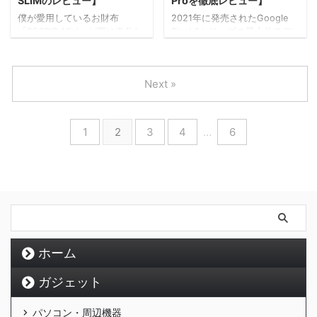
SLIMのレビュー】
Proを徹底レビュー】
体に負担をかけています。 な
っている人が少ないスマート
僕が愛用しているお財布
2021年に発売されたGoogle
ので、対処はすごく簡単で、
ホーム。 今回は何を導入して
「SECRID Mini」が更に進化し
Pixel 6シリーズの最上位モデ
正しい姿勢を維持した状態で
いるのか？を認識していただ
たと情報を手に入れたので、
ル Google Pixel 6 Proをレビ
作業すれば万事解決となりま
く事が目的の記事になってい
早速購入してレビューしてい
ューしていきます！ もうすぐ
すが…。 ノートパソコンは ...
ます！ スマートホーム設備の
きます その名もSECRID SLIM
Pixel 7が登場するタイミング
一覧 僕が導入しているスマ ...
Next »
携帯性に優れたお財布とし
で、Googleが創業記念セール
て、SECRID Miniを紹介してい
をしていたので手に入れる事
たのですが、どういった点が
ができました。 ずっと欲しか
進化したのか？見ていきま
った 1年前に登場したモデルで
1
2
3
4
…
6
す。 リンク 小型財布の代表
すが、充分な性能を持ち合わ
SECRID この財布を見つけてか
せています。 在庫がある限り
ら、約1年半。 もう、これ以外
は販売されるはずですので、
の財布は使わねぇ！ このよう
購入時の検討材料にしていた
に語っていた一番の理由が、
だければ幸いです。 外観 まず
このカードが飛び出すギミッ
は外観をチェックしましょ
クの存在。 ギミック搭載の
う。 独創的なデザインをして
他、携帯性に優れた形など
いるPixelシリーズ、僕は ...
色々と語れるポイントが多 ...
ホーム
ガジェット
パソコン・周辺機器