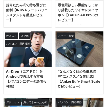
してもらって「とりあえず、
ければ売って手放せば良い。
壊れたし買い替えよう」と思
折りたたみ式で持ち運びに
最低限欲しい機能をしっか
そんな発想で「Soundcore
ったわけですが、まぁ、高い
P40i」を買ってみたのでレビ
便利【INOVA ノートパソコ
り搭載したワイヤレスイヤ
じゃない？ なので、僕は考え
ューしていきます。 リンク
ンスタンドを徹底レビュ
ホン【EarFun Air Pro 3の
ました。 高いなら、代わりに
【結論】トータルバランスが
ー】
レビュー】
なりそうな安いのを買えばい
非常に良くてオススメ 機能的
僕はもうすでにノートパソコ
昨年は記事の更新をサボって
いじゃない。 そして、見つけ
には、ほぼSoundcore Liberty
ンスタンドを持っているので
いて、レビューができていな
ました。ちょっと使い込んで
4と同じ機能が搭載されていま
すが、ちょっと使いにくい。
いんですけど、今僕は
オススメ
スマホ
スマート家電
...
す。 ...
でも、いい商品も見つからな
「Soundcore Liberty 4」をメ
パソコン・周辺機器
いから、半ば諦めていて、
インのイヤホンとして仕事や
ELECOMのスタンドを使用し
プライベートで使用していま
ておりました。 しかし、先日
す。 その前は「SoundCore
ロフトをウロウロしている
Liberty 3 Pro」を使用してい
と、なんか良さそうなものを
て、”高品質で価格が抑えられ
見つけたので、それをレビュ
たもの”をテーマにイヤホンを
AirDrop（エアドロ）を
”なんとなく始める健康管
ーしていきます！ リンク ノー
使っています。 要はコスパの
トパソコンは疲れやすい 何度
良いイヤホン 今回はそんな
Androidで再現する方法
理”にオススメな体組成計
か同じ話を繰り返しているの
「SoundCore Liberty 4」を超
【パソコンにデータ送信も
【Anker Eufy Smart Scale
ですが、持ち運びに便利なノ
えるコスパ最強といえるイヤ
可能】
C1のレビュー】
ートパソコン。実は持ち運び
ホンをレビューします。 もち
皆さんは、スマホでデータを
昨年、記事を2本しか出さなか
先で使うのに凄く向いてませ
ろん今使っている
送受信するときは、何を使用
ったユウスケです。 転職、引
ん。 肩こりとか、腰が痛くな
「Soundcore Liberty ...
していますか？ 僕は、Google
っ越し、一人暮らしetc・・・
ガジェット
買ってよかったもの
パソコン・周辺機器
りがち・・・。 素の状態でノ
ドライブが多い。 他には、自
とライフイベントが重なって