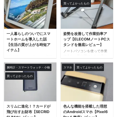
ートパソコンを使う時、どう
買ってよかったもの
分宛てのメールアドレスにデ
おりましたが、今年からは再
し ...
ータを送ったり、LINE・
開しますよ。 たぶん さて、今
Discord等のチャットを使うこ
回は健康が気になって来たも
とが多いかと思います。で
のの、具体的になにをすれば
も、これらってちょっと面倒
いいのかさっぱりだったの
臭いじゃないですか？？ なの
で、とりあえずで購入した体
一人暮らしのついでにスマ
姿勢を改善して作業効率ア
で、今回は新しい方法でスマ
組成計のお話です。 まずは、
ホで行われるデータのやり取
ファーストインプレッショ
ートホームを導入した話
ップ【ELECOMノートPCス
りを快適にする方法を発見し
ン。 買って、使って、どんな
【生活の質が上がる時短ア
タンドを徹底レビュー】
たので紹介させてださい。
もんか？をまとめてみまし
イテム】
ノートパソコンを使って作業
Android版AirDrop「クイック
た。 果たして使い続けること
すると、首や腰にかなり疲れ
2023年にはいってから、投稿
共有」※旧名「ニアバイシェ
ができるのか？はこのブログ
が溜まってしんどいと感じる
が一時的に止まっていたユウ
ア」 今回、解説するツールが
が更新されるかどうか？みた
ことはありませんか？ 長い時
スケです。 この間、決してサ
腕時計・スマートウォッチ・小物
スマホ
買ってよかったもの
この「クイック共有」 昔の名
いなもんです。 まずは買って
間作業すると、めちゃくちゃ
ボっていたわけではなく、新
前は「 ...
みな！ってね。 リンク 購入 ...
痛くなる。 今回の記事は、そ
買ってよかったもの
しい副業と転職活動を行って
の姿勢を改善するためにノー
いました。 まじで、忙しかっ
トPCスタンドを導入したお話
た。 そういった細かい話は、
です。 リンク 疲れが溜まる原
そのうちできると思うので、
因は姿勢 仕事中に腰が痛くな
今回はタイトルにも書いてい
ったり、尋常ではない肩こり
る「自宅にスマートホームを
で悩まされる原因は作業の姿
スリムに進化！？カードが
色んな機能を搭載した理想
入れて快適な生活を送ってい
勢。 腰が丸まった姿勢を長時
る話」をしていきます。 ガジ
飛び出すお財布【SECRID
のAndroidスマホ【Pixel6
間続けることは、想像以上に
ェットが好きな人以外は、使